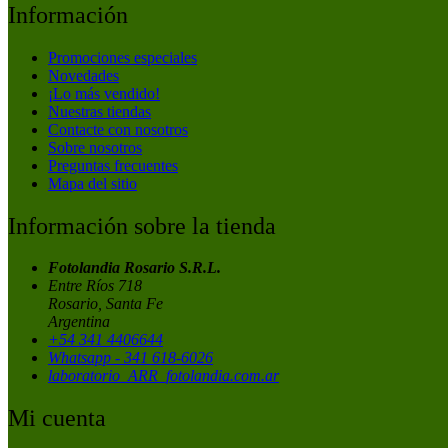
Información
Promociones especiales
Novedades
¡Lo más vendido!
Nuestras tiendas
Contacte con nosotros
Sobre nosotros
Preguntas frecuentes
Mapa del sitio
Información sobre la tienda
Fotolandia Rosario S.R.L.
Entre Ríos 718
Rosario, Santa Fe
Argentina
+54 341 4406644
Whatsapp - 341 618-6026
laboratorio_ARR_fotolandia.com.ar
Mi cuenta