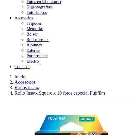
Fotos en laboratorio
Gigantografías
Foto Libros
Accesorios
Trípodes
Memorias
Bolsos
Rollos instax
Albumes
Baterías
Portarretatos
Electro
Contacto
Inicio
Accesorios
Rollos instax
Rollo Instax Square x 10 fotos especial Fujifilm