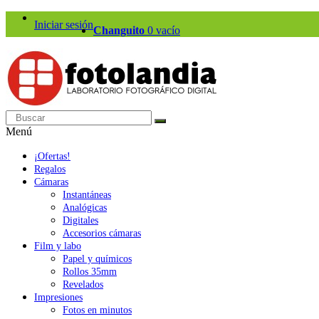
Iniciar sesión
Changuito
0
vacío
Menú
¡Ofertas!
Regalos
Cámaras
Instantáneas
Analógicas
Digitales
Accesorios cámaras
Film y labo
Papel y químicos
Rollos 35mm
Revelados
Impresiones
Fotos en minutos