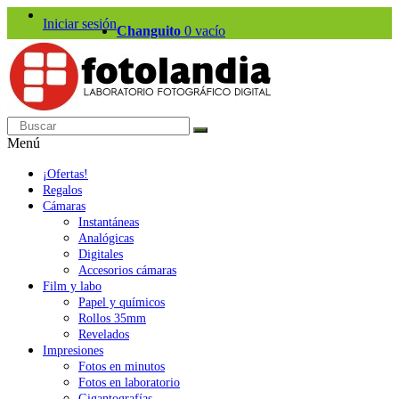
Iniciar sesión
Changuito
0
vacío
Menú
¡Ofertas!
Regalos
Cámaras
Instantáneas
Analógicas
Digitales
Accesorios cámaras
Film y labo
Papel y químicos
Rollos 35mm
Revelados
Impresiones
Fotos en minutos
Fotos en laboratorio
Gigantografías