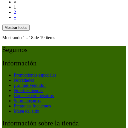
«
1
2
»
Mostrar todos
Mostrando 1 - 18 de 19 items
Seguinos
Información
Promociones especiales
Novedades
¡Lo más vendido!
Nuestras tiendas
Contacte con nosotros
Sobre nosotros
Preguntas frecuentes
Mapa del sitio
Información sobre la tienda