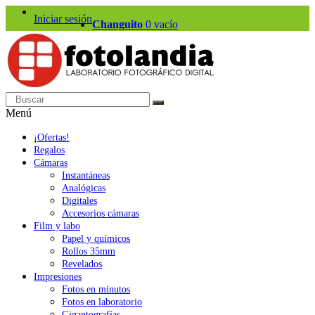
Iniciar sesión
Changuito
0
vacío
Menú
¡Ofertas!
Regalos
Cámaras
Instantáneas
Analógicas
Digitales
Accesorios cámaras
Film y labo
Papel y químicos
Rollos 35mm
Revelados
Impresiones
Fotos en minutos
Fotos en laboratorio
Gigantografías