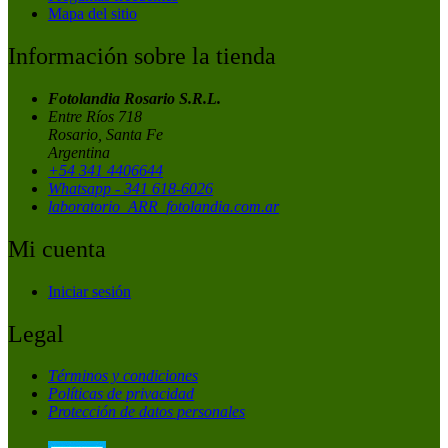
Mapa del sitio
Información sobre la tienda
Fotolandia Rosario S.R.L.
Entre Ríos 718
Rosario, Santa Fe
Argentina
+54 341 4406644
Whatsapp - 341 618-6026
laboratorio_ARR_fotolandia.com.ar
Mi cuenta
Iniciar sesión
Legal
Términos y condiciones
Políticas de privacidad
Protección de datos personales