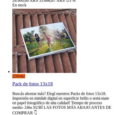
26.900,00 ARS
35.866,67 ARS
-25 %
En stock
¡Oferta!
Pack de fotos 13x18
Buscás ahorrar más? Elegí nuestros Packs de fotos 13x18.
Impresión en minilab digital en superficie brillo o semi-mate
en papel fotográfico de alta calidad! Tiempo de proceso
medio: 24hs SUBÍ LAS FOTOS MÁS ABAJO ANTES DE
COMPRAR 👇