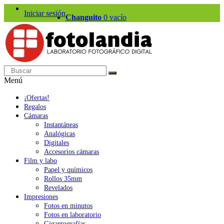
Iniciar sesión
Changuito
0
vacío
Menú
¡Ofertas!
Regalos
Cámaras
Instantáneas
Analógicas
Digitales
Accesorios cámaras
Film y labo
Papel y químicos
Rollos 35mm
Revelados
Impresiones
Fotos en minutos
Fotos en laboratorio
Gigantografías