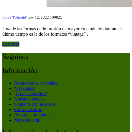
Fotos 'Polaroid'
nov 12, 2022
100825
Una de las formas de impresión de mayor crecimiento durante el
último tiempo es la de los formatos “vintage” .
Leer más
Seguinos
Información
Promociones especiales
Novedades
¡Lo más vendido!
Nuestras tiendas
Contacte con nosotros
Sobre nosotros
Preguntas frecuentes
Mapa del sitio