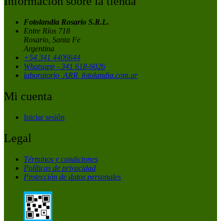
Información sobre la tienda
Fotolandia Rosario S.R.L.
Entre Ríos 718
Rosario, Santa Fe
Argentina
+54 341 4406644
Whatsapp - 341 618-6026
laboratorio_ARR_fotolandia.com.ar
Mi cuenta
Iniciar sesión
Legal
Términos y condiciones
Políticas de privacidad
Protección de datos personales