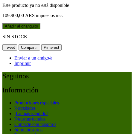
Este producto ya no está disponible
109.900,00 ARS
impuestos inc.
Añadir al changuito
SIN STOCK
Tweet
Compartir
Pinterest
Enviar a un amigo/a
Imprimir
Seguinos
Información
Promociones especiales
Novedades
¡Lo más vendido!
Nuestras tiendas
Contacte con nosotros
Sobre nosotros