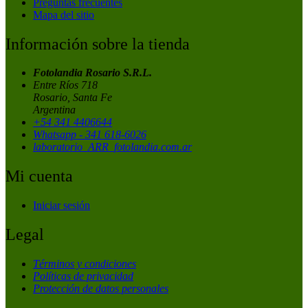
Preguntas frecuentes
Mapa del sitio
Información sobre la tienda
Fotolandia Rosario S.R.L.
Entre Ríos 718
Rosario, Santa Fe
Argentina
+54 341 4406644
Whatsapp - 341 618-6026
laboratorio_ARR_fotolandia.com.ar
Mi cuenta
Iniciar sesión
Legal
Términos y condiciones
Políticas de privacidad
Protección de datos personales