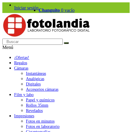
Iniciar sesión
Changuito
0
vacío
Menú
¡Ofertas!
Regalos
Cámaras
Instantáneas
Analógicas
Digitales
Accesorios cámaras
Film y labo
Papel y químicos
Rollos 35mm
Revelados
Impresiones
Fotos en minutos
Fotos en laboratorio
Gigantografías