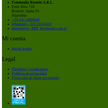
Fotolandia Rosario S.R.L.
Entre Ríos 718
Rosario, Santa Fe
Argentina
+54 341 4406644
Whatsapp - 341 618-6026
laboratorio_ARR_fotolandia.com.ar
Mi cuenta
Iniciar sesión
Legal
Términos y condiciones
Políticas de privacidad
Protección de datos personales