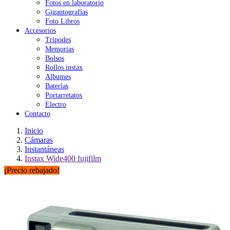
Fotos en laboratorio
Gigantografías
Foto Libros
Accesorios
Trípodes
Memorias
Bolsos
Rollos instax
Albumes
Baterías
Portarretatos
Electro
Contacto
Inicio
Cámaras
Instantáneas
Instax Wide400 fujifilm
¡Precio rebajado!