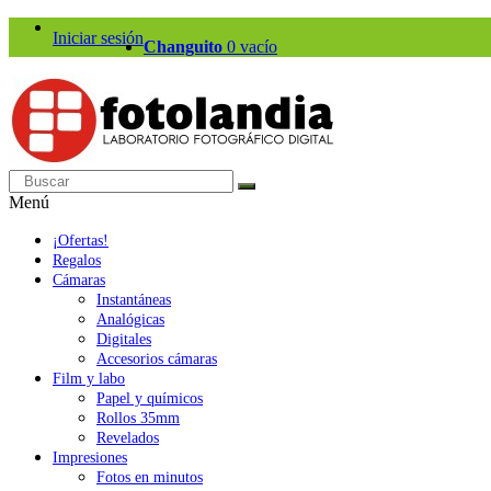
Iniciar sesión
Changuito
0
vacío
Menú
¡Ofertas!
Regalos
Cámaras
Instantáneas
Analógicas
Digitales
Accesorios cámaras
Film y labo
Papel y químicos
Rollos 35mm
Revelados
Impresiones
Fotos en minutos