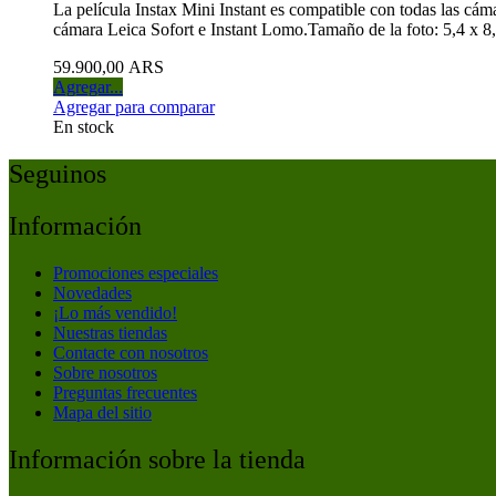
La película Instax Mini Instant es compatible con todas las cám
cámara Leica Sofort e Instant Lomo.Tamaño de la foto: 5,4 x 
59.900,00 ARS
Agregar...
Agregar para comparar
En stock
Seguinos
Información
Promociones especiales
Novedades
¡Lo más vendido!
Nuestras tiendas
Contacte con nosotros
Sobre nosotros
Preguntas frecuentes
Mapa del sitio
Información sobre la tienda