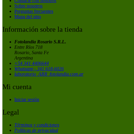
Contacte con nosotros
Sobre nosotros
Preguntas frecuentes
Mapa del sitio
Información sobre la tienda
Fotolandia Rosario S.R.L.
Entre Ríos 718
Rosario, Santa Fe
Argentina
+54 341 4406644
Whatsapp - 341 618-6026
laboratorio_ARR_fotolandia.com.ar
Mi cuenta
Iniciar sesión
Legal
Términos y condiciones
Políticas de privacidad