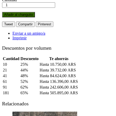
Añadir al changuito
Tweet
Compartir
Pinterest
Enviar a un amigo/a
Imprimir
Descuentos por volumen
Cantidad
Descuento
Te ahorrás
10
25%
Hasta
10.750,00 ARS
21
44%
Hasta
39.732,00 ARS
41
48%
Hasta
84.624,00 ARS
61
52%
Hasta
136.396,00 ARS
91
62%
Hasta
242.606,00 ARS
181
65%
Hasta
505.895,00 ARS
Relacionados