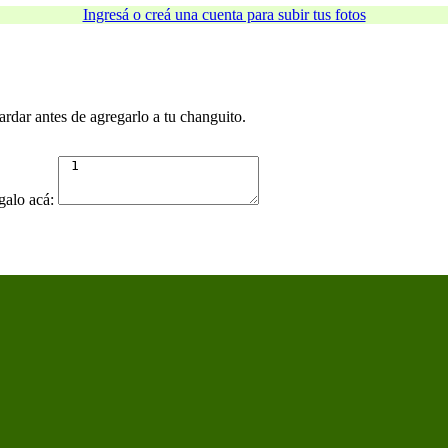
Ingresá o creá una cuenta para subir tus fotos
ardar antes de agregarlo a tu changuito.
egalo acá: