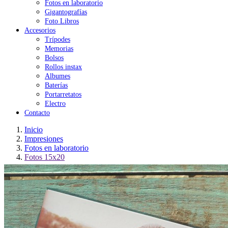
Fotos en laboratorio
Gigantografías
Foto Libros
Accesorios
Trípodes
Memorias
Bolsos
Rollos instax
Albumes
Baterías
Portarretatos
Electro
Contacto
Inicio
Impresiones
Fotos en laboratorio
Fotos 15x20