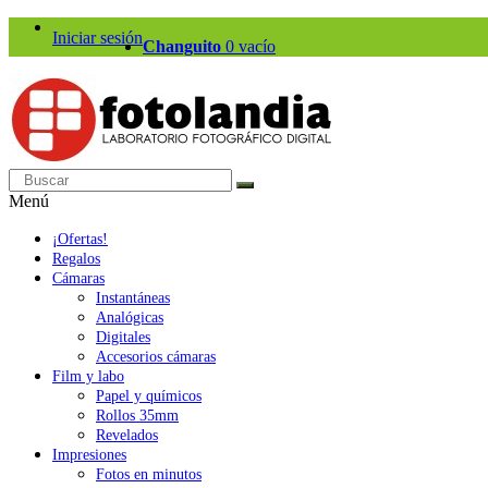
Iniciar sesión
Changuito
0
vacío
Menú
¡Ofertas!
Regalos
Cámaras
Instantáneas
Analógicas
Digitales
Accesorios cámaras
Film y labo
Papel y químicos
Rollos 35mm
Revelados
Impresiones
Fotos en minutos