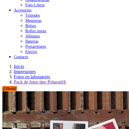
Foto Libros
Accesorios
Trípodes
Memorias
Bolsos
Rollos instax
Albumes
Baterías
Portarretatos
Electro
Contacto
Inicio
Impresiones
Fotos en laboratorio
Pack de fotos tipo Polaroid®
¡Oferta!