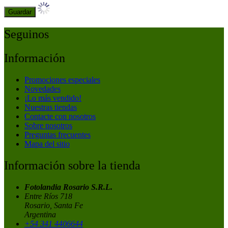
Guardar
Seguinos
Información
Promociones especiales
Novedades
¡Lo más vendido!
Nuestras tiendas
Contacte con nosotros
Sobre nosotros
Preguntas frecuentes
Mapa del sitio
Información sobre la tienda
Fotolandia Rosario S.R.L.
Entre Ríos 718
Rosario, Santa Fe
Argentina
+54 341 4406644