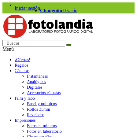
Iniciar sesión
Changuito
0
vacío
Menú
¡Ofertas!
Regalos
Cámaras
Instantáneas
Analógicas
Digitales
Accesorios cámaras
Film y labo
Papel y químicos
Rollos 35mm
Revelados
Impresiones
Fotos en minutos
Fotos en laboratorio
Gigantografías