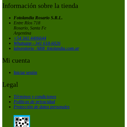
Información sobre la tienda
Fotolandia Rosario S.R.L.
Entre Ríos 718
Rosario, Santa Fe
Argentina
+54 341 4406644
Whatsapp - 341 618-6026
laboratorio_ARR_fotolandia.com.ar
Mi cuenta
Iniciar sesión
Legal
Términos y condiciones
Políticas de privacidad
Protección de datos personales