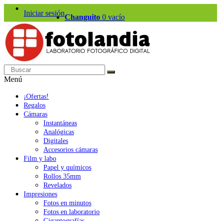
Iniciar sesión
Changuito
0
vacío
Menú
¡Ofertas!
Regalos
Cámaras
Instantáneas
Analógicas
Digitales
Accesorios cámaras
Film y labo
Papel y químicos
Rollos 35mm
Revelados
Impresiones
Fotos en minutos
Fotos en laboratorio
Gigantografías