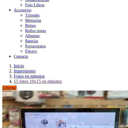
Foto Libros
Accesorios
Trípodes
Memorias
Bolsos
Rollos instax
Albumes
Baterías
Portarretatos
Electro
Contacto
Inicio
Impresiones
Fotos en minutos
15 fotos 10x15 en minutos
¡Oferta!