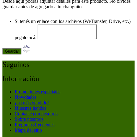
Desde aquí podrás adjuntar detalles para este producto. No olvides
guardar antes de agregarlo a tu changuito.
Si tenés un enlace con los archivos (WeTransfer, Drive, etc.)
pegalo acá:
Guardar
Seguinos
Información
Promociones especiales
Novedades
¡Lo más vendido!
Nuestras tiendas
Contacte con nosotros
Sobre nosotros
Preguntas frecuentes
Mapa del sitio